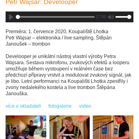
Petr Wajsar: Develooper
27:09
Play
Mute
Premiéra: 1. července 2020, Koupaliště Lhotka
Petr Wajsar – elektronika / live sampling, Štěpán
Janoušek – trombon
Develooper je unikátní nástroj vlastní výroby Petra
Wajsara. Sestava mikrofonu, zvukových efektů a looperu
umožňuje během vystoupení v reálném čase bez
předchozí přípravy vrstvit a modulovat zvukový signál, jak
je libo. Letní performanci na Koupališti Lhotka zpestřily i
zvony nedalekého kostela a live trombon Štěpána
Janouška.
více o skladateli
fotogalerie
video